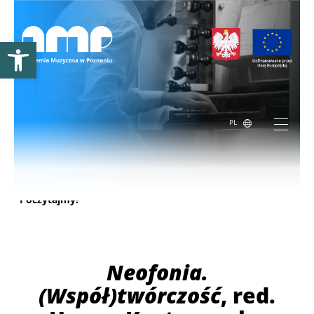
Otwórz pasek narzędzi
PL
Poczytajmy!
Poczytajmy!
Neofonia.
(Współ)twórczość
, red.