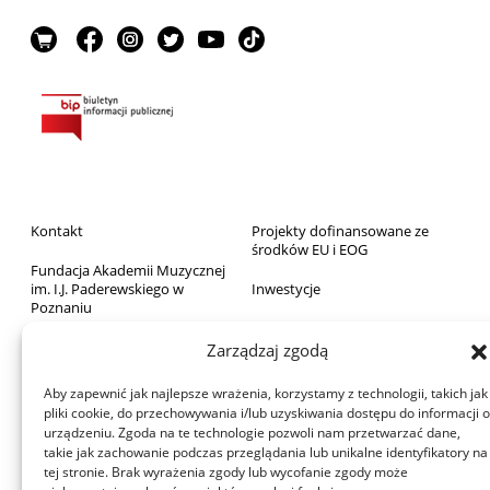
Kontakt
Projekty dofinansowane ze
środków EU i EOG
Fundacja Akademii Muzycznej
im. I.J. Paderewskiego w
Inwestycje
Poznaniu
Sprzedaż majątku ruchomego
Biblioteka
Zarządzaj zgodą
Zamówienia publiczne
Wydawnictwo
Aby zapewnić jak najlepsze wrażenia, korzystamy z technologii, takich jak
RODO
pliki cookie, do przechowywania i/lub uzyskiwania dostępu do informacji o
Archiwum Akademii
urządzeniu. Zgoda na te technologie pozwoli nam przetwarzać dane,
Deklaracja dostępności
takie jak zachowanie podczas przeglądania lub unikalne identyfikatory na
Dom Studenta
tej stronie. Brak wyrażenia zgody lub wycofanie zgody może
Aula Nova