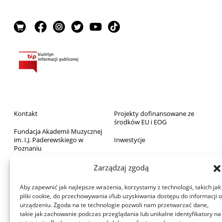
Kontakt
Projekty dofinansowane ze
środków EU i EOG
Fundacja Akademii Muzycznej
im. I.J. Paderewskiego w
Inwestycje
Poznaniu
Sprzedaż majątku ruchomego
Biblioteka
Zarządzaj zgodą
Zamówienia publiczne
Wydawnictwo
Aby zapewnić jak najlepsze wrażenia, korzystamy z technologii, takich jak
RODO
pliki cookie, do przechowywania i/lub uzyskiwania dostępu do informacji o
Archiwum Akademii
urządzeniu. Zgoda na te technologie pozwoli nam przetwarzać dane,
Deklaracja dostępności
takie jak zachowanie podczas przeglądania lub unikalne identyfikatory na
Dom Studenta