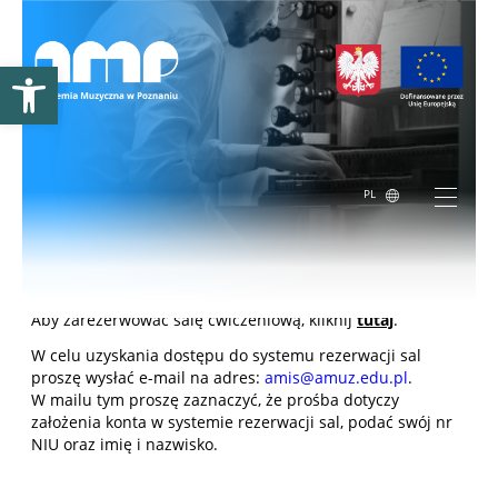
Otwórz pasek narzędzi
PL
REZERWACJA SAL ĆWICZENIOWYCH
Aby zarezerwować salę ćwiczeniową, kliknij
tutaj
.
W celu uzyskania dostępu do systemu rezerwacji sal
proszę wysłać e-mail na adres:
amis@amuz.edu.pl
.
W mailu tym proszę zaznaczyć, że prośba dotyczy
założenia konta w systemie rezerwacji sal, podać swój nr
NIU oraz imię i nazwisko.