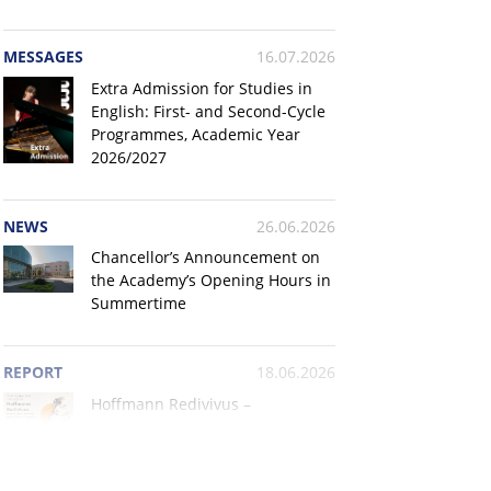
MESSAGES
16.07.2026
Extra Admission for Studies in
English: First- and Second-Cycle
Programmes, Academic Year
2026/2027
NEWS
26.06.2026
Chancellor’s Announcement on
the Academy’s Opening Hours in
Summertime
S NOTICE
ICKETS FOR THE 2026 SUM
HE ACADEMY OF MUSIC IN
REPORT
18.06.2026
Hoffmann Redivivus –
OW AVAILABLE
Symposium Report
026, concerts organized as part of The Summer Stage at The I.J. 
 be hosted in the Aula Nova Auditorium (pl. S. […]