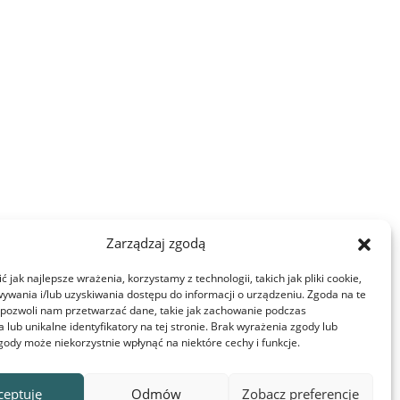
Zarządzaj zgodą
 jak najlepsze wrażenia, korzystamy z technologii, takich jak pliki cookie,
ywania i/lub uzyskiwania dostępu do informacji o urządzeniu. Zgoda na te
 pozwoli nam przetwarzać dane, takie jak zachowanie podczas
 lub unikalne identyfikatory na tej stronie. Brak wyrażenia zgody lub
gody może niekorzystnie wpłynąć na niektóre cechy i funkcje.
r settings. You can change at any time.
ceptuję
Odmów
Zobacz preferencje