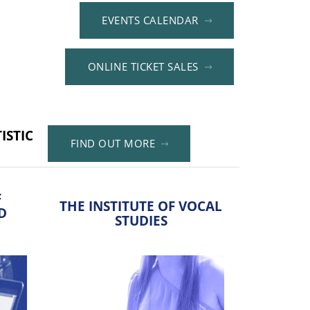
EVENTS CALENDAR
NEWS NOTICE
15.06.2026
D OUT MORE
Tickets for The 2026 Summer
Stage at The Academy of Music
ONLINE TICKET SALES
in Poznań Are Now Available
NEWS
01.06.2026
ISTIC
FIND OUT MORE
Chancellor’s Announcement –
The Academy of Music Will Be
Open on Thursday, 4th June
F
THE INSTITUTE OF VOCAL
D
STUDIES
NEWS
28.04.2026
Online Open Day – Live Chat
Sessions