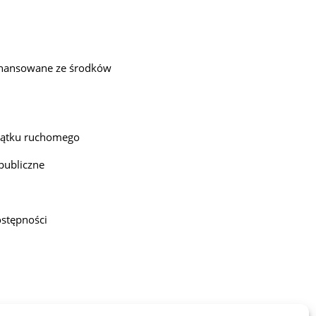
inansowane ze środków
jątku ruchomego
publiczne
ostępności