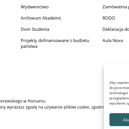
Wydawnictwo
Zamówienia 
Archiwum Akademii
RODO
Dom Studenta
Deklaracja d
Projekty dofinansowane z budżetu
Aula Nova
państwa
Aby zapewnić
do przechow
technologie
przeglądania
derewskiego w Poznaniu
wycofanie z
rony wyrażasz zgodę na używanie plików cookie, zgodnie z aktualny
Ak