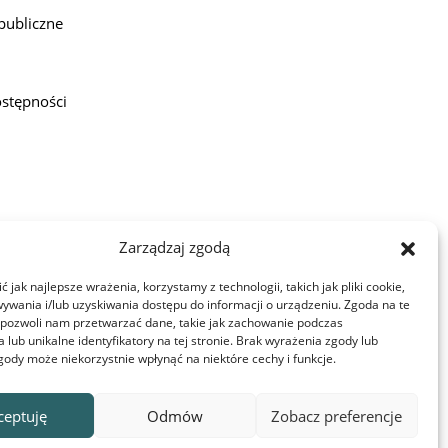
publiczne
ostępności
Zarządzaj zgodą
 jak najlepsze wrażenia, korzystamy z technologii, takich jak pliki cookie,
ywania i/lub uzyskiwania dostępu do informacji o urządzeniu. Zgoda na te
 pozwoli nam przetwarzać dane, takie jak zachowanie podczas
 lub unikalne identyfikatory na tej stronie. Brak wyrażenia zgody lub
gody może niekorzystnie wpłynąć na niektóre cechy i funkcje.
mi ustawieniami przeglądarki. Możesz je w każdej
ceptuję
Odmów
Zobacz preferencje