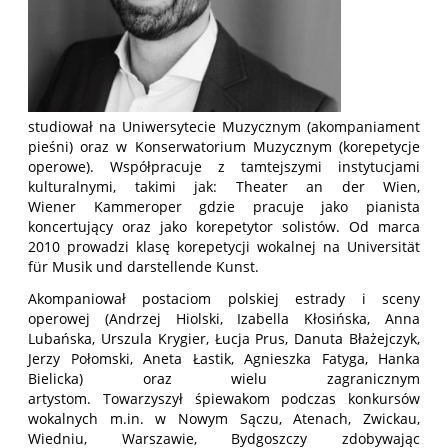
studiował na Uniwersytecie Muzycznym (akompaniament
pieśni) oraz w Konserwatorium Muzycznym (korepetycje
operowe). Współpracuje z tamtejszymi instytucjami
kulturalnymi, takimi jak: Theater an der Wien,
Wiener Kammeroper gdzie pracuje jako pianista
koncertujący oraz jako korepetytor solistów. Od marca
2010 prowadzi klasę korepetycji wokalnej na Universität
für Musik und darstellende Kunst.
Akompaniował postaciom polskiej estrady i sceny
operowej (Andrzej Hiolski, Izabella Kłosińska, Anna
Lubańska, Urszula Krygier, Łucja Prus, Danuta Błażejczyk,
Jerzy Połomski, Aneta Łastik, Agnieszka Fatyga, Hanka
Bielicka) oraz wielu zagranicznym
artystom. Towarzyszył śpiewakom podczas konkursów
wokalnych m.in. w Nowym Sączu, Atenach, Zwickau,
Wiedniu, Warszawie, Bydgoszczy zdobywając