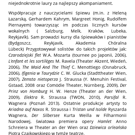
niejednokrotnie laury za najlepszy akompaniament.
Współpracuje z nauczycielami śpiewu (m.in. z Heleną
Łazarską, Gerhardem Kahrym, Margreet Honig, Rudolfem
Piernayem) towarzysząc im podczas licznych kursów
wokalnych ( Salzburg, Melk, Kraków, Lubeka,
Reykjavík). Sam prowadzi kursy dla śpiewaków i pianistów
(Bydgoszcz, Reykjavik, Akademia Chóralna
Lübeck) Przygotowywał solistów do takich projektów jak:
Czarodziejski flet
W.A. Mozarta (tournee po Japonii, 2006),
L’enfant et les sortilèges
M. Ravela (Theater Akzent, Wiedeń,
2006),
The Maid And The Thief
C. Menottiego (Osnabruck,
2006),
Ifigenia w Taurydzie
C. W. Glucka (Stadttheater Wien,
2007),
Zemsta nietoperza
J. Straussa (Y. Menuhin Festival,
Gstaad, 2008 oraz Comödie Theater, Nürnberg, 2009),
Der
Prinz von Homburg
H. W. Henze (Theater an der Wien,
2009),
Elektra
R. Straussa (TWON, 2010),
Parsifal
R.
Wagnera (Poznań 2013). Ostatnie produkcje artysty to
Ariadna auf Naxos
R. Straussa i
Tristan und Isolde
Ryszarda
Wagnera,
Der Silbersee
Kurta Weilla w Filharmonii
Narodowej, światowa premiera opery
Hamlet
Anno
Schreiera w Theater an der Wien oraz
Dziewica orleańska
Piotra Czajkowskiego w tymże teatrze.