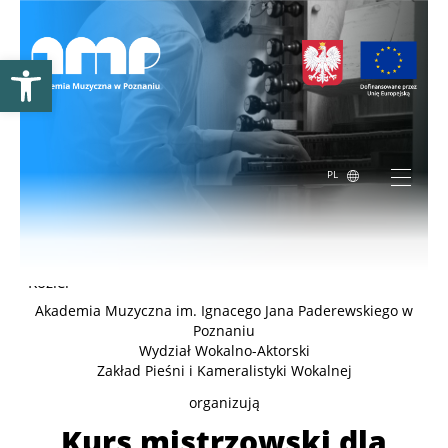
Otwórz pasek narzędzi
PL
Kurs mistrzowski dla pianistów i wokalistów – Marcin
Kozieł
Akademia Muzyczna im. Ignacego Jana Paderewskiego w
Poznaniu
Wydział Wokalno-Aktorski
Zakład Pieśni i Kameralistyki Wokalnej
organizują
Kurs mistrzowski dla