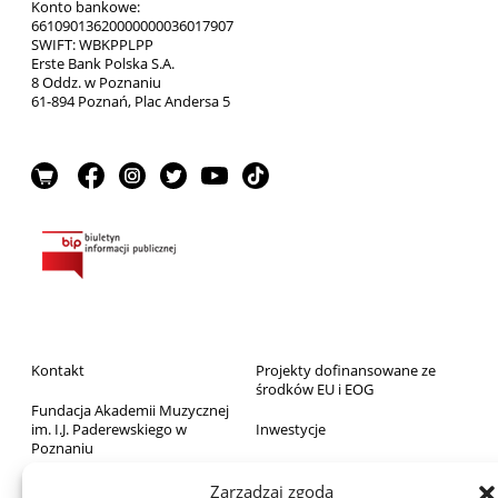
Konto bankowe:
66109013620000000036017907
SWIFT: WBKPPLPP
Erste Bank Polska S.A.
8 Oddz. w Poznaniu
61-894 Poznań, Plac Andersa 5
Kontakt
Projekty dofinansowane ze
środków EU i EOG
Fundacja Akademii Muzycznej
im. I.J. Paderewskiego w
Inwestycje
Poznaniu
Sprzedaż majątku ruchomego
Biblioteka
Zarządzaj zgodą