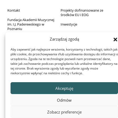
Kontakt
Projekty dofinansowane ze
środków EU i EOG
Fundacja Akademii Muzycznej
im. I.J. Paderewskiego w
Inwestycje
Poznaniu
Sprzedaż majątku ruchomego
Biblioteka
Zarządzaj zgodą
Zamówienia publiczne
Wydawnictwo
Aby zapewnić jak najlepsze wrażenia, korzystamy z technologii, takich jak
RODO
pliki cookie, do przechowywania i/lub uzyskiwania dostępu do informacji o
Archiwum Akademii
urządzeniu. Zgoda na te technologie pozwoli nam przetwarzać dane,
Deklaracja dostępności
takie jak zachowanie podczas przeglądania lub unikalne identyfikatory na
Dom Studenta
tej stronie. Brak wyrażenia zgody lub wycofanie zgody może
Aula Nova
niekorzystnie wpłynąć na niektóre cechy i funkcje.
Projekty dofinansowane z
budżetu państwa
© 2022 Akademia Muzyczna im. Ignacego Jana Paderewskiego w
Akceptuję
Poznaniu
Ta witryna używa plików cookie. Korzystając ze strony wyrażasz zgodę
Odmów
na używanie plików cookie, zgodnie z aktualnymi ustawieniami
przeglądarki. Możesz je w każdej chwili zmienić.
Zobacz preferencje