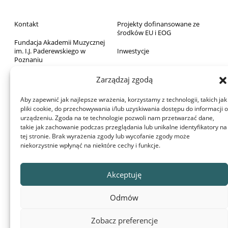
Kontakt
Projekty dofinansowane ze
środków EU i EOG
Fundacja Akademii Muzycznej
im. I.J. Paderewskiego w
Inwestycje
Poznaniu
Sprzedaż majątku ruchomego
Biblioteka
Zarządzaj zgodą
Zamówienia publiczne
Wydawnictwo
Aby zapewnić jak najlepsze wrażenia, korzystamy z technologii, takich jak
RODO
pliki cookie, do przechowywania i/lub uzyskiwania dostępu do informacji o
Archiwum Akademii
urządzeniu. Zgoda na te technologie pozwoli nam przetwarzać dane,
Deklaracja dostępności
takie jak zachowanie podczas przeglądania lub unikalne identyfikatory na
Dom Studenta
tej stronie. Brak wyrażenia zgody lub wycofanie zgody może
Aula Nova
niekorzystnie wpłynąć na niektóre cechy i funkcje.
Projekty dofinansowane z
budżetu państwa
© 2022 Akademia Muzyczna im. Ignacego Jana Paderewskiego w
Akceptuję
Poznaniu
Ta witryna używa plików cookie. Korzystając ze strony wyrażasz zgodę
Odmów
na używanie plików cookie, zgodnie z aktualnymi ustawieniami
przeglądarki. Możesz je w każdej chwili zmienić.
Zobacz preferencje