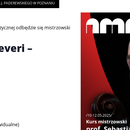
.J. PADEREWSKIEGO W POZNANIU
ycznej odbędzie się mistrzowski
everi –
widualne)