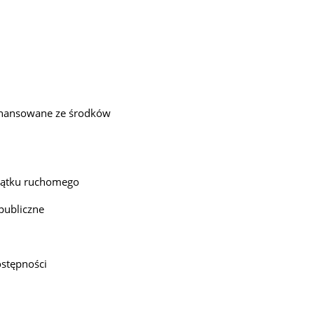
inansowane ze środków
jątku ruchomego
publiczne
ostępności