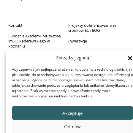
Kontakt
Projekty dofinansowane ze
środków EU i EOG
Fundacja Akademii Muzycznej
im. I.J. Paderewskiego w
Inwestycje
Poznaniu
Sprzedaż majątku ruchomego
Biblioteka
Zarządzaj zgodą
Zamówienia publiczne
Wydawnictwo
Aby zapewnić jak najlepsze wrażenia, korzystamy z technologii, takich jak
RODO
pliki cookie, do przechowywania i/lub uzyskiwania dostępu do informacji o
Archiwum Akademii
urządzeniu. Zgoda na te technologie pozwoli nam przetwarzać dane,
Deklaracja dostępności
takie jak zachowanie podczas przeglądania lub unikalne identyfikatory na
Dom Studenta
tej stronie. Brak wyrażenia zgody lub wycofanie zgody może
Aula Nova
niekorzystnie wpłynąć na niektóre cechy i funkcje.
Projekty dofinansowane z
budżetu państwa
© 2022 Akademia Muzyczna im. Ignacego Jana Paderewskiego w
Akceptuję
Poznaniu
Ta witryna używa plików cookie. Korzystając ze strony wyrażasz zgodę
Odmów
na używanie plików cookie, zgodnie z aktualnymi ustawieniami