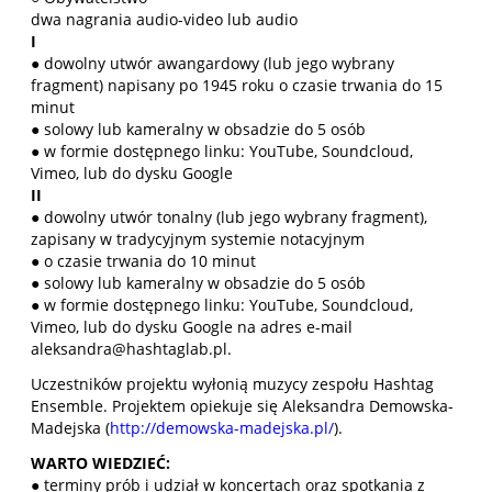
dwa nagrania audio-video lub audio
I
● dowolny utwór awangardowy (lub jego wybrany
fragment) napisany po 1945 roku o czasie trwania do 15
minut
● solowy lub kameralny w obsadzie do 5 osób
● w formie dostępnego linku: YouTube, Soundcloud,
Vimeo, lub do dysku Google
II
● dowolny utwór tonalny (lub jego wybrany fragment),
zapisany w tradycyjnym systemie notacyjnym
● o czasie trwania do 10 minut
● solowy lub kameralny w obsadzie do 5 osób
● w formie dostępnego linku: YouTube, Soundcloud,
Vimeo, lub do dysku Google na adres e-mail
aleksandra@hashtaglab.pl.
Uczestników projektu wyłonią muzycy zespołu Hashtag
Ensemble. Projektem opiekuje się Aleksandra Demowska-
Madejska (
http://demowska-madejska.pl/
).
WARTO WIEDZIEĆ:
● terminy prób i udział w koncertach oraz spotkania z