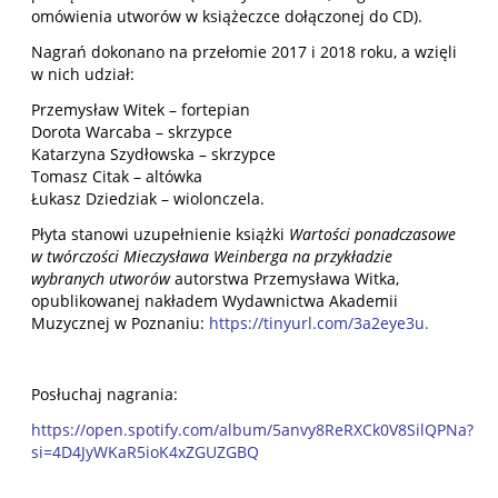
omówienia utworów w książeczce dołączonej do CD).
Nagrań dokonano na przełomie 2017 i 2018 roku, a wzięli
w nich udział:
Przemysław Witek – fortepian
Dorota Warcaba – skrzypce
Katarzyna Szydłowska – skrzypce
Tomasz Citak – altówka
Łukasz Dziedziak – wiolonczela.
Płyta stanowi uzupełnienie książki
Wartości ponadczasowe
w twórczości Mieczysława Weinberga na przykładzie
wybranych utworów
autorstwa Przemysława Witka,
opublikowanej nakładem Wydawnictwa Akademii
Muzycznej w Poznaniu:
https://tinyurl.com/3a2eye3u
.
Posłuchaj nagrania:
https://open.spotify.com/album/5anvy8ReRXCk0V8SilQPNa?
si=4D4JyWKaR5ioK4xZGUZGBQ