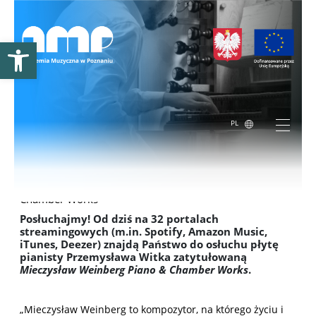
Otwórz pasek narzędzi
PL
Przemysław Witek – Mieczysław Weinberg. Piano &
Chamber Works
Posłuchajmy! Od dziś na 32 portalach
streamingowych (m.in. Spotify, Amazon Music,
iTunes, Deezer) znajdą Państwo do osłuchu płytę
pianisty Przemysława Witka zatytułowaną
Mieczysław Weinberg Piano & Chamber Works
.
„Mieczysław Weinberg to kompozytor, na którego życiu i