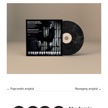
← Poprzedni artykuł
Następny artykuł →