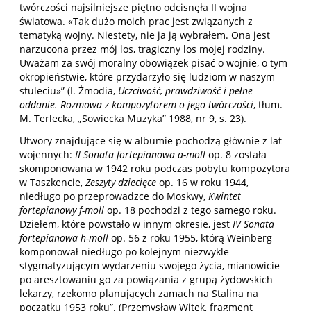
twórczości najsilniejsze piętno odcisnęła II wojna
światowa. «Tak dużo moich prac jest związanych z
tematyką wojny. Niestety, nie ja ją wybrałem. Ona jest
narzucona przez mój los, tragiczny los mojej rodziny.
Uważam za swój moralny obowiązek pisać o wojnie, o tym
okropieństwie, które przydarzyło się ludziom w naszym
stuleciu»” (I. Żmodia,
Uczciwość, prawdziwość i pełne
oddanie. Rozmowa z kompozytorem o jego twórczości
, tłum.
M. Terlecka, „Sowiecka Muzyka” 1988, nr 9, s. 23).
Utwory znajdujące się w albumie pochodzą głównie z lat
wojennych:
II Sonata fortepianowa a-moll
op. 8 została
skomponowana w 1942 roku podczas pobytu kompozytora
w Taszkencie,
Zeszyty dziecięce
op. 16 w roku 1944,
niedługo po przeprowadzce do Moskwy,
Kwintet
fortepianowy f-moll
op. 18 pochodzi z tego samego roku.
Dziełem, które powstało w innym okresie, jest
IV Sonata
fortepianowa h-moll
op. 56 z roku 1955, którą Weinberg
komponował niedługo po kolejnym niezwykle
stygmatyzującym wydarzeniu swojego życia, mianowicie
po aresztowaniu go za powiązania z grupą żydowskich
lekarzy, rzekomo planujących zamach na Stalina na
początku 1953 roku”. (Przemysław Witek, fragment