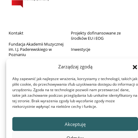
Kontakt
Projekty dofinansowane ze
środków EU i EOG
Fundacja Akademii Muzycznej
im. I.J. Paderewskiego w
Inwestycje
Poznaniu
Sprzedaż majątku ruchomego
Biblioteka
Zarządzaj zgodą
Zamówienia publiczne
Wydawnictwo
Aby zapewnić jak najlepsze wrażenia, korzystamy z technologii, takich jak
RODO
pliki cookie, do przechowywania i/lub uzyskiwania dostępu do informacji o
Archiwum Akademii
urządzeniu. Zgoda na te technologie pozwoli nam przetwarzać dane,
Deklaracja dostępności
takie jak zachowanie podczas przeglądania lub unikalne identyfikatory na
Dom Studenta
tej stronie. Brak wyrażenia zgody lub wycofanie zgody może
Aula Nova
niekorzystnie wpłynąć na niektóre cechy i funkcje.
Projekty dofinansowane z
budżetu państwa
© 2022 Akademia Muzyczna im. Ignacego Jana Paderewskiego w
Akceptuję
Poznaniu
Ta witryna używa plików cookie. Korzystając ze strony wyrażasz zgodę
Odmów