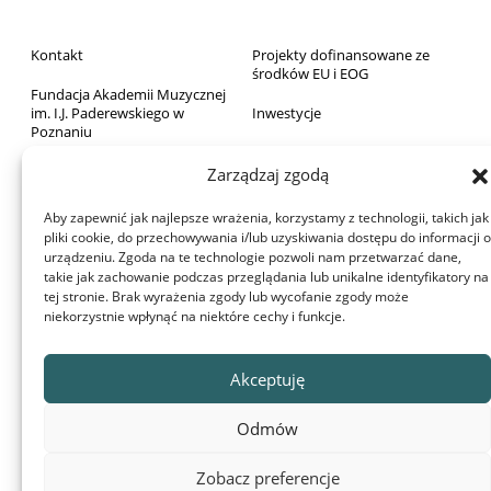
Kontakt
Projekty dofinansowane ze
środków EU i EOG
Fundacja Akademii Muzycznej
im. I.J. Paderewskiego w
Inwestycje
Poznaniu
Sprzedaż majątku ruchomego
Biblioteka
Zarządzaj zgodą
Zamówienia publiczne
Wydawnictwo
Aby zapewnić jak najlepsze wrażenia, korzystamy z technologii, takich jak
RODO
pliki cookie, do przechowywania i/lub uzyskiwania dostępu do informacji o
Archiwum Akademii
urządzeniu. Zgoda na te technologie pozwoli nam przetwarzać dane,
Deklaracja dostępności
takie jak zachowanie podczas przeglądania lub unikalne identyfikatory na
Dom Studenta
tej stronie. Brak wyrażenia zgody lub wycofanie zgody może
Aula Nova
niekorzystnie wpłynąć na niektóre cechy i funkcje.
Projekty dofinansowane z
budżetu państwa
© 2022 Akademia Muzyczna im. Ignacego Jana Paderewskiego w
Akceptuję
Poznaniu
Ta witryna używa plików cookie. Korzystając ze strony wyrażasz zgodę
Odmów
na używanie plików cookie, zgodnie z aktualnymi ustawieniami
przeglądarki. Możesz je w każdej chwili zmienić.
Zobacz preferencje