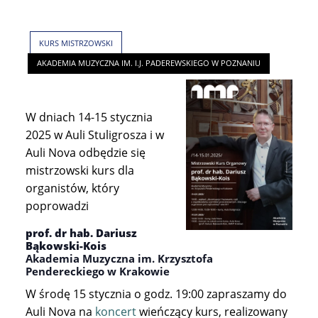
KURS MISTRZOWSKI
AKADEMIA MUZYCZNA IM. I.J. PADEREWSKIEGO W POZNANIU
W dniach 14-15 stycznia
2025 w Auli Stuligrosza i w
Auli Nova odbędzie się
mistrzowski kurs dla
organistów, który
poprowadzi
prof. dr hab. Dariusz
Bąkowski-Kois
Akademia Muzyczna im. Krzysztofa
Pendereckiego w Krakowie
W środę 15 stycznia o godz. 19:00 zapraszamy do
Auli Nova na
koncert
wieńczący kurs, realizowany