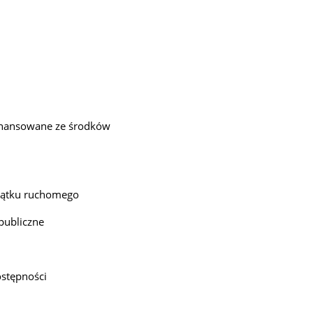
inansowane ze środków
jątku ruchomego
publiczne
ostępności