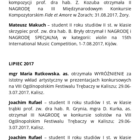
kompozycji prof. dra hab. Z. Kozuba otrzymała II
NAGRODĘ na III Międzynarodowym Konkursie
Kompozytorskim
Fide et Amore
w Żorach; 31.08.2017, Żory.
Mateusz Makuch
– student II roku studiów II st. w klasie
skrzypiec prof. zw. dra hab. B. Bryły otrzymał I NAGRODĘ i
NAGRODĘ SPECJALNĄ w kategorii:
violin
na 15th
International Music Competition, 1-7.08.2017, Kijów.
LIPIEC 2017
mgr Maria Rutkowska. as.
otrzymała WYRÓŻNIENIE za
istotny wkład artystyczny w prezentacjach konkursowych
na VIII Ogólnopolskim Festiwalu Trębaczy w Kaliszu; 29.06-
3.07.2017, Kalisz.
Joachim Rufael
– student II roku studiów I st. w klasie
trąbki prof. zw. dra hab. R. Grynia, mgra D. Kurka, as.
otrzymał III NAGRODĘ w konkursie solistów na VIII
Ogólnopolskim Festiwalu Trębaczy w Kaliszu; 29.06-
3.07.2017, Kalisz.
Joachim Rufael
– student II roku studiów I st. w klasie