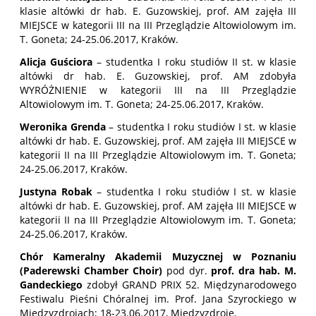
klasie altówki dr hab. E. Guzowskiej, prof. AM zajęła III
MIEJSCE w kategorii III na III Przeglądzie Altowiolowym im.
T. Goneta; 24-25.06.2017, Kraków.
Alicja Guściora
– studentka I roku studiów II st. w klasie
altówki dr hab. E. Guzowskiej, prof. AM zdobyła
WYRÓŻNIENIE w kategorii III na III Przeglądzie
Altowiolowym im. T. Goneta; 24-25.06.2017, Kraków.
Weronika Grenda
– studentka I roku studiów I st. w klasie
altówki dr hab. E. Guzowskiej, prof. AM zajęła III MIEJSCE w
kategorii II na III Przeglądzie Altowiolowym im. T. Goneta;
24-25.06.2017, Kraków.
Justyna Robak
– studentka I roku studiów I st. w klasie
altówki dr hab. E. Guzowskiej, prof. AM zajęła III MIEJSCE w
kategorii II na III Przeglądzie Altowiolowym im. T. Goneta;
24-25.06.2017, Kraków.
Chór Kameralny Akademii Muzycznej w Poznaniu
(Paderewski Chamber Choir)
pod dyr.
prof. dra hab. M.
Gandeckiego
zdobył GRAND PRIX 52. Międzynarodowego
Festiwalu Pieśni Chóralnej im. Prof. Jana Szyrockiego w
Międzyzdrojach; 18-23.06.2017, Międzyzdroje.