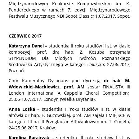
Międzynarodowym Konkursie Kompozytorskim im. K.
Pendereckiego w ramach 7. edycji Międzynarodowego
Festiwalu Muzycznego NDI Sopot Classic; 1.07.2017, Sopot.
CZERWIEC 2017
Katarzyna Danel
– studentka II roku studiów II st. w klasie
kompozycji prof. dra hab. Z. Kozuba otrzymała
STYPENDIUM Dla Młodych Twórców Poznańskiego
Środowiska Artystycznego w kategorii
muzyka
; 27.06.2017,
Poznań.
Chór Kameralny Dysonans pod dyrekcją
dr hab. M.
Wdowickiej-Mackiewicz, prof. AM
został FINALISTĄ III
London International A Cappella Choral Competition;
25.06-1.07.2017, Londyn (Wielka Brytania).
Anna Loska
– studentka II roku studiów II st. w klasie
altówki dr hab. E. Guzowskiej, prof. AM zajęła I MIEJSCE w
kategorii III na III Przeglądzie Altowiolowym im. T. Goneta;
24-25.06.2017, Kraków.
Karolina Ratajczak
– studentka III roku studiów I st. w