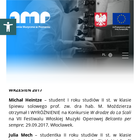
Otwórz pasek narzędzi
PL
CZERWIEC – WRZESIEŃ 2017
WRZESIEŃ 2017
Michał Heintze
– student I roku studiów II st. w klasie
śpiewu solowego prof. zw. dra hab. M. Moździerza
otrzymał I WYRÓŻNIENIE na Konkursie
W drodze do La Scali
na VII Festiwalu Włoskiej Muzyki Operowej
Belcanto per
sempre
; 29.09.2017, Włocławek.
Julia Mech
– studentka II roku studiów II st. w klasie