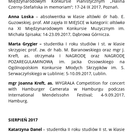
Międzynarodowym Konkursie Pianistycznym „Halina
Czerny-Stefańska in memoriam“; 17-24 IX 2017, Poznań.
Anna Loska
– absolwentka w klasie altówki dr hab. E.
Guzowskiej, prof. AM zajęła III MIEJSCE w kategorii:
altówka
na XI Międzynarodowym Konkursie Muzycznym im.
Michała Spisaka; 14-23.09.2017, Dąbrowa Górnicza.
Marta Grygier –
studentka I roku studiów I st. w klasie
skrzypiec prof. zw. dr hab. M. Baranowskiego oraz mgr J.
Kreft, as. otrzymała I NAGRODĘ oraz NAGRODĘ
POZAREGULAMINOWĄ im. Jacka Ossowskiego na
Ogólnopolskim Konkursie Młodych Skrzypków im. S.
Serwaczyńskiego w Lublinie; 5-10.09.2017, Lublin.
mgr Joanna Kreft, as.
WYGRAŁA Competition for concert
with Hamburger Camerata w Hamburgu podczas
International Mendelssohn Festival; 4-9.09.2017,
Hamburg.
SIERPIEŃ 2017
Katarzyna Danel
– studentka II roku studiów II st. w klasie