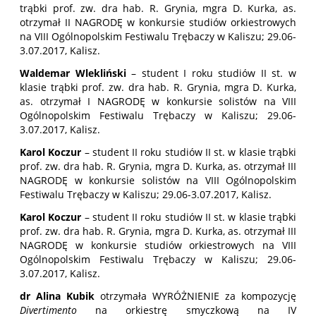
trąbki prof. zw. dra hab. R. Grynia, mgra D. Kurka, as.
otrzymał II NAGRODĘ w konkursie studiów orkiestrowych
na VIII Ogólnopolskim Festiwalu Trębaczy w Kaliszu; 29.06-
3.07.2017, Kalisz.
Waldemar Wlekliński
– student I roku studiów II st. w
klasie trąbki prof. zw. dra hab. R. Grynia, mgra D. Kurka,
as. otrzymał I NAGRODĘ w konkursie solistów na VIII
Ogólnopolskim Festiwalu Trębaczy w Kaliszu; 29.06-
3.07.2017, Kalisz.
Karol Koczur
– student II roku studiów II st. w klasie trąbki
prof. zw. dra hab. R. Grynia, mgra D. Kurka, as. otrzymał III
NAGRODĘ w konkursie solistów na VIII Ogólnopolskim
Festiwalu Trębaczy w Kaliszu; 29.06-3.07.2017, Kalisz.
Karol Koczur
– student II roku studiów II st. w klasie trąbki
prof. zw. dra hab. R. Grynia, mgra D. Kurka, as. otrzymał III
NAGRODĘ w konkursie studiów orkiestrowych na VIII
Ogólnopolskim Festiwalu Trębaczy w Kaliszu; 29.06-
3.07.2017, Kalisz.
dr Alina Kubik
otrzymała WYRÓŻNIENIE za kompozycję
Divertimento
na orkiestrę smyczkową na IV