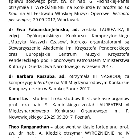
śpiewu solowego prof. zw. dr hab. G. Flicińskiej-Panfil
otrzymała II WYRÓŻNIENIE na Konkursie
W drodze do La
Scali
na VII Festiwalu Włoskiej Muzyki Operowej
Belcanto
per sempre
; 29.09.2017, Włocławek.
dr Ewa Fabiańska-Jelińska, ad.
została LAUREATKĄ II
edycji Ogólnopolskiego Konkursu Kompozytorskiego
„Muzyka Naszych Czasów”, którego organizatorami są
Stowarzyszenie Akademia im. Krzysztofa Pendereckiego
oraz Europejskie Centrum Muzyki Krzysztofa
Pendereckiego pod Honorowym Patronatem Ministerstwa
Kultury i Dziedzictwa Narodowego; wrzesień 2017.
dr Barbara Kaszuba, ad.
otrzymała III NAGRODĘ za
kompozycję
Interakcje
na VIII Międzynarodowym Konkursie
Kompozytorskim w Sanoku; Sanok 2017.
Kamil Lis
– student I roku studiów III st. w klasie organów
prof. dra hab. S. Kamińskiego został LAUREATEM VI
Międzynarodowego Konkursu Organowego im. F.
Nowowiejskiego; 23-29.09.2017, Poznań.
Theo Ranganathan
– absolwent w klasie fortepianu prof.
zw. dr hab. A. Kledzik otrzymał WYRÓŻNIENIE na IV